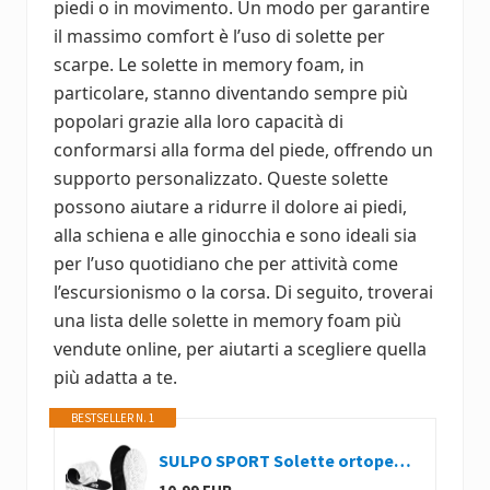
piedi o in movimento. Un modo per garantire
il massimo comfort è l’uso di solette per
scarpe. Le solette in memory foam, in
particolare, stanno diventando sempre più
popolari grazie alla loro capacità di
conformarsi alla forma del piede, offrendo un
supporto personalizzato. Queste solette
possono aiutare a ridurre il dolore ai piedi,
alla schiena e alle ginocchia e sono ideali sia
per l’uso quotidiano che per attività come
l’escursionismo o la corsa. Di seguito, troverai
una lista delle solette in memory foam più
vendute online, per aiutarti a scegliere quella
più adatta a te.
BESTSELLER N. 1
SULPO SPORT Solette ortopediche - Solette scarpe antinfortunistiche, lavoro, sportive e casual - Plantare ortopedico traspirante, luce e ammortizzante - Solette in memory foam - 41,5-42 / L - Nero