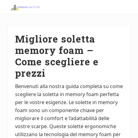
Menu
Skip
Skip
to
to
Apriamo
main
primary
la
Città
content
sidebar
Migliore soletta
memory foam –
Come scegliere e
prezzi
Benvenuti alla nostra guida completa su come
scegliere la soletta in memory foam perfetta
per le vostre esigenze. Le solette in memory
foam sono un componente chiave per
migliorare il comfort e l’adattabilità delle
vostre scarpe. Queste solette ergonomiche
utilizzano la tecnologia del memory foam per