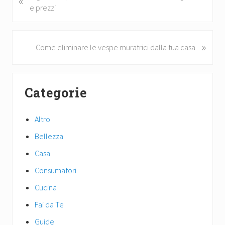
«
r
e prezzi
di
e
v
i
»
N
Come eliminare le vespe muratrici dalla tua casa
o
e
u
x
Primary
s
t
Categorie
P
P
Sidebar
o
o
s
s
Altro
t
t
Bellezza
:
:
Casa
Consumatori
Cucina
Fai da Te
Guide