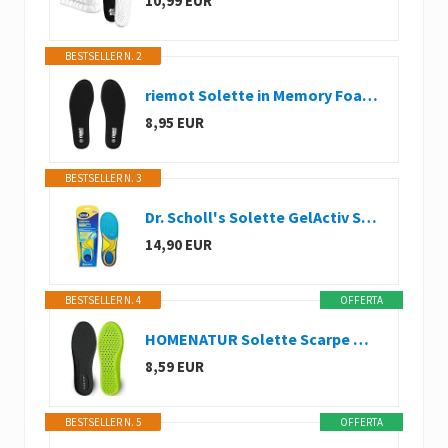
10,99 EUR
BESTSELLER N. 2
riemot Solette in Memory Foam, Solette Scarpe Assorbimento degli Urti per Uomo Donna, Sport Inserti per Stivali da Lavoro e Scarpe da Passeggio, Suole Scarpe Traspiranti ad Assorbi Umidità
8,95 EUR
BESTSELLER N. 3
Dr. Scholl's Solette GelActiv Scarpe Casual e Sneakers, Solette in Memory Foam con Tecnologia GelWave Ammortizzante, Comfort per Piedi Comodi Tutto il Giorno, Taglia 35.5-40.5, Ritagliabili
14,90 EUR
BESTSELLER N. 4
OFFERTA
HOMENATUR Solette Scarpe Gel Memory Uomo Donna - PU - Uso Quotidiano - Scarpe Sportive Foam Lavoro - Plantari Flessibile Traspirante - Riduzione della Pressione Durante la Camminata (43-44)
8,59 EUR
BESTSELLER N. 5
OFFERTA