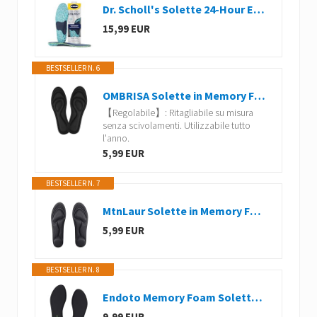
Dr. Scholl's Solette 24-Hour Energy, Solette Scarpe in Memory Foam con Tecnologia Boosting Beads, Sollievo a Piedi Affaticati e Doloranti, Supporto dell'Arco Plantare, Misura 40-47.5
15,99 EUR
BESTSELLER N. 6
OMBRISA Solette in Memory Foam Uomo 1 Paro, Solette Morbide, Suole Scarpe Traspiranti ad Assorbi Umidità, Tagliati su Misura, Per Scarpe Sportive Stivali (Uomo: 39-45)
【Regolabile】: Ritagliabile su misura
senza scivolamenti. Utilizzabile tutto
l'anno.
5,99 EUR
BESTSELLER N. 7
MtnLaur Solette in Memory Foam Donne 1 Paio, Solett interne per Donne, Solette Morbide, Assorbimento Degli Urti, Sollievo Dal Dolore al Piede, Cuscinetti per Sneakers Pantofole Stivali (Donna: 35-39)
5,99 EUR
BESTSELLER N. 8
Endoto Memory Foam Solette per Skechers Soletta Suole Plantari Insoles
9,99 EUR