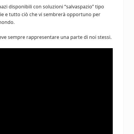
spazi disponibili con soluzioni “salvaspazio” tipo
erie e tutto ciò che vi sembrerà opportuno per
 mondo.
 deve sempre rappresentare una parte di noi stessi.