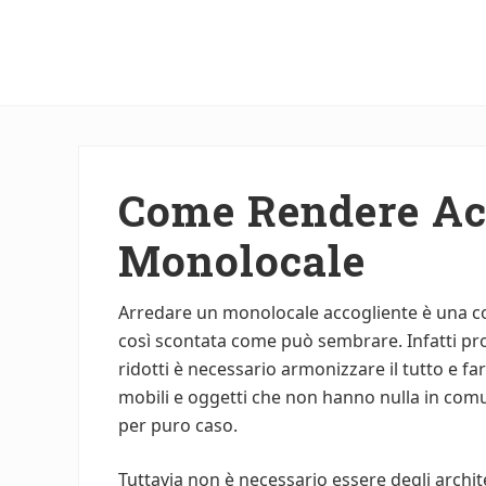
Menu
Skip
Skip
to
to
main
primary
content
sidebar
Come Rendere Ac
Monolocale
Arredare un monolocale accogliente è una c
così scontata come può sembrare. Infatti pr
ridotti è necessario armonizzare il tutto e far
mobili e oggetti che non hanno nulla in comune
per puro caso.
Tuttavia non è necessario essere degli archit