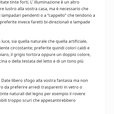
ate tinte forti. L‘ illuminazione è un altro
e lustro alla vostra casa, ma è necessario che
di lampadari pendenti o a “cappello” che tendono a
 preferite invece faretti bi-direzionali e lampade
luce, sia quella naturale che quella artificiale,
nte circostante; preferite quindi colori caldi e
 chiaro, il grigio tortora oppure un doppio colore,
na o della testata del letto e di un tono più
. Date libero sfogo alla vostra fantasia ma non
o da preferire arredi trasparenti in vetro o
tinte naturali del legno per esempio il rovere
obili troppo scuri che appesantirebbero