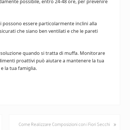
pidamente possibile, entro 24-48 ore, per prevenire
ei possono essere particolarmente inclini alla
icurati che siano ben ventilati e che le pareti
 soluzione quando si tratta di muffa. Monitorare
imenti proattivi può aiutare a mantenere la tua
e la tua famiglia.
»
N
Come Realizzare Composizioni con i Fiori Secchi
e