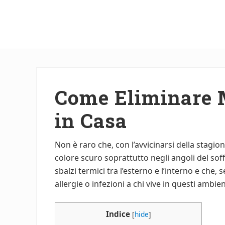
Menu
Skip
Skip
to
to
main
primary
content
sidebar
Come Eliminare 
in Casa
Non è raro che, con l’avvicinarsi della stagi
colore scuro soprattutto negli angoli del sof
sbalzi termici tra l’esterno e l’interno e che
allergie o infezioni a chi vive in questi ambien
Indice
[
hide
]