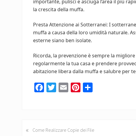
importante, pulisci e asciuga l’area il più ra
la crescita della muffa.
Presta Attenzione ai Sotterranei: I sotterran
muffa a causa della loro umidità naturale. Ass
esterne siano ben isolate.
Ricorda, la prevenzione è sempre la migliore
regolarmente la tua casa e prendere provved
abitazione libera dalla muffa e salubre per te 
Fa
T
E
Pi
C
ce
wi
m
nt
o
b
tt
ail
er
n
o
er
es
di
ok
t
vi
«
P
Come Realizzare Copie dei File
di
r