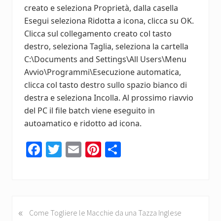
creato e seleziona Proprietà, dalla casella
Esegui seleziona Ridotta a icona, clicca su OK.
Clicca sul collegamento creato col tasto
destro, seleziona Taglia, seleziona la cartella
C:\Documents and Settings\All Users\Menu
Avvio\Programmi\Esecuzione automatica,
clicca col tasto destro sullo spazio bianco di
destra e seleziona Incolla. Al prossimo riavvio
del PC il file batch viene eseguito in
autoamatico e ridotto ad icona.
Fa
T
E
Pi
C
ce
wi
m
nt
o
b
tt
ail
er
n
o
er
es
di
ok
t
vi
«
P
Come Togliere le Macchie da una Tazza Inglese