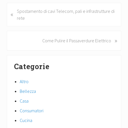
o
er
es
di
ok
t
vi
P
Spostamento di cavi Telecom, pali e infrastrutture di
«
r
rete
di
e
v
i
»
N
Come Pulire il Passaverdure Elettrico
o
e
u
x
Primary
s
t
Categorie
P
P
Sidebar
o
o
s
s
Altro
t
t
Bellezza
:
:
Casa
Consumatori
Cucina