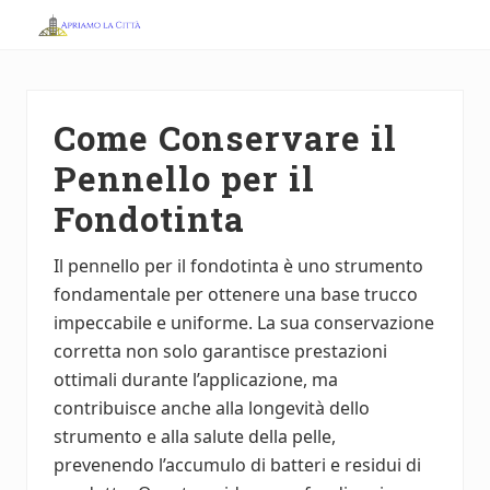
Menu
Skip
Skip
to
to
Apriamo
main
primary
la
Città
content
sidebar
Come Conservare il
Pennello per il
Fondotinta
Il pennello per il fondotinta è uno strumento
fondamentale per ottenere una base trucco
impeccabile e uniforme. La sua conservazione
corretta non solo garantisce prestazioni
ottimali durante l’applicazione, ma
contribuisce anche alla longevità dello
strumento e alla salute della pelle,
prevenendo l’accumulo di batteri e residui di