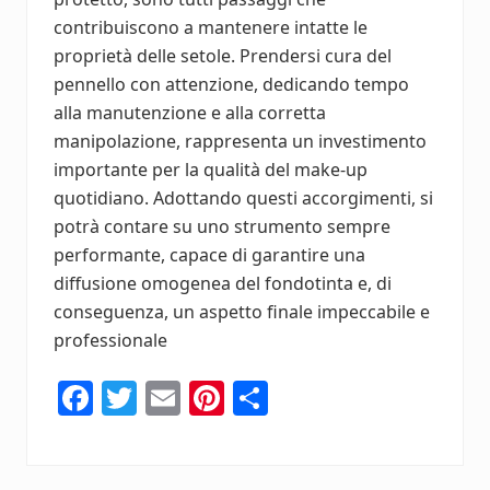
contribuiscono a mantenere intatte le
proprietà delle setole. Prendersi cura del
pennello con attenzione, dedicando tempo
alla manutenzione e alla corretta
manipolazione, rappresenta un investimento
importante per la qualità del make-up
quotidiano. Adottando questi accorgimenti, si
potrà contare su uno strumento sempre
performante, capace di garantire una
diffusione omogenea del fondotinta e, di
conseguenza, un aspetto finale impeccabile e
professionale
Fa
T
E
Pi
C
ce
wi
m
nt
o
b
tt
ail
er
n