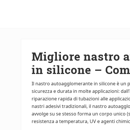
Menu
Skip
Skip
to
to
main
primary
content
sidebar
Migliore nastro 
in silicone – Com
Il nastro autoagglomerante in silicone è un 
sicurezza e durata in molte applicazioni: dall’i
riparazione rapida di tubazioni alle applicazi
nastri adesivi tradizionali, il nastro autoagg
avvolge su se stesso forma un corpo unico (s
resistenza a temperatura, UV e agenti chimic