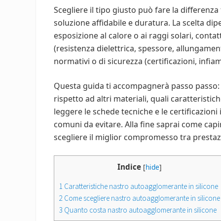
Scegliere il tipo giusto può fare la differen
soluzione affidabile e duratura. La scelta dip
esposizione al calore o ai raggi solari, contatt
(resistenza dielettrica, spessore, allungament
normativi o di sicurezza (certificazioni, infia
Questa guida ti accompagnerà passo passo: s
rispetto ad altri materiali, quali caratteristi
leggere le schede tecniche e le certificazioni 
comuni da evitare. Alla fine saprai come cap
scegliere il miglior compromesso tra prestaz
Indice
[
hide
]
1
Caratteristiche nastro autoagglomerante in silicone
2
Come scegliere nastro autoagglomerante in silicone
3
Quanto costa nastro autoagglomerante in silicone