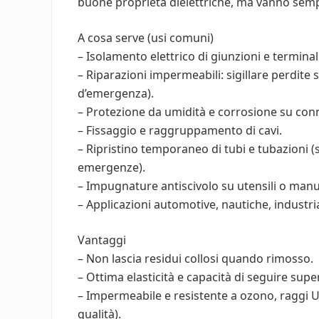
buone proprietà dielettriche, ma vanno sempre 
A cosa serve (usi comuni)
– Isolamento elettrico di giunzioni e terminali 
– Riparazioni impermeabili: sigillare perdite s
d’emergenza).
– Protezione da umidità e corrosione su conn
– Fissaggio e raggruppamento di cavi.
– Ripristino temporaneo di tubi e tubazioni (
emergenze).
– Impugnature antiscivolo su utensili o manu
– Applicazioni automotive, nautiche, industria
Vantaggi
– Non lascia residui collosi quando rimosso.
– Ottima elasticità e capacità di seguire superf
– Impermeabile e resistente a ozono, raggi U
qualità).