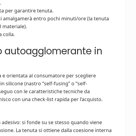
.
ta per garantire tenuta.
o si amalgamerà entro pochi minuti/ore (la tenuta
 materiale).
a colla.
o autoagglomerante in
ta e orientata al consumatore per scegliere
silicone (nastro “self-fusing” o “self-
seguo con le caratteristiche tecniche da
nisco con una check‑list rapida per l’acquisto.
 adesivo: si fonde su se stesso quando viene
sione. La tenuta si ottiene dalla coesione interna