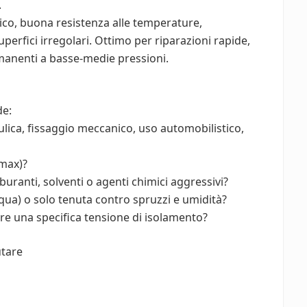
.
trico, buona resistenza alle temperature,
perfici irregolari. Ottimo per riparazioni rapide,
manenti a basse-medie pressioni.
de:
aulica, fissaggio meccanico, uso automobilistico,
max)?
buranti, solventi o agenti chimici aggressivi?
cqua) o solo tenuta contro spruzzi e umidità?
ere una specifica tensione di isolamento?
utare