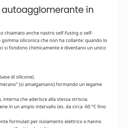
o autoagglomerante in
so chiamato anche nastro self-fusing o self-
n gomma siliconica che non ha collante: quando lo
rfici si fondono chimicamente e diventano un unico
ase di silicone).
glomerano” (si amalgamano) formando un legame
 interna che aderisce alla stessa striscia.
ne in un ampio intervallo (es. da circa -60 °C fino
mente formulati per isolamento elettrico e hanno