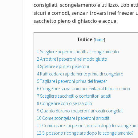
consigliati, scongelamento e utilizzo. L’obiet
sicuri e comodi, senza ritrovarsi nel freezer
sacchetto pieno di ghiaccio e acqua.
Indice
[
hide
]
1
Scegliere peperoni adatti al congelamento
2
Arrostire i peperoni nel modo giusto
3
Spellare e pulire i peperoni
4
Raffreddare rapidamente prima di congelare
5
Tagliare i peperoni prima del freezer
6
Congelare su vassoio per evitare il blocco unico
7
Scegliere sacchetti o contenitori adatti
8
Congelare con o senza olio
9
Quanto durano i peperoni arrostiti congelati
10
Come scongelare i peperoni arrostiti
11
Come usare i peperoni arrostiti dopo lo scongela
12
Si possono ricongelare dopo lo scongelamento?