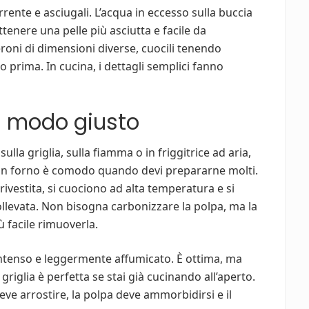
rrente e asciugali. L’acqua in eccesso sulla buccia
ttenere una pelle più asciutta e facile da
oni di dimensioni diverse, cuocili tenendo
o prima. In cucina, i dettagli semplici fanno
el modo giusto
ulla griglia, sulla fiamma o in friggitrice ad aria,
o in forno è comodo quando devi prepararne molti.
rivestita, si cuociono ad alta temperatura e si
sollevata. Non bisogna carbonizzare la polpa, ma la
iù facile rimuoverla.
ntenso e leggermente affumicato. È ottima, ma
 griglia è perfetta se stai già cucinando all’aperto.
 deve arrostire, la polpa deve ammorbidirsi e il