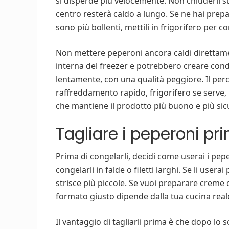
si disperde più velocemente. Non chiuderli su
centro resterà caldo a lungo. Se ne hai prepar
sono più bollenti, mettili in frigorifero per 
Non mettere peperoni ancora caldi direttam
interna del freezer e potrebbero creare cond
lentamente, con una qualità peggiore. Il perc
raffreddamento rapido, frigorifero se serve, 
che mantiene il prodotto più buono e più sic
Tagliare i peperoni pri
Prima di congelarli, decidi come userai i pep
congelarli in falde o filetti larghi. Se li usera
strisce più piccole. Se vuoi preparare creme o 
formato giusto dipende dalla tua cucina real
Il vantaggio di tagliarli prima è che dopo l