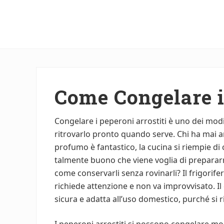
Menu
Skip
Skip
to
to
main
primary
content
sidebar
Come Congelare i
Congelare i peperoni arrostiti è uno dei modi
ritrovarlo pronto quando serve. Chi ha mai arr
profumo è fantastico, la cucina si riempie di ca
talmente buono che viene voglia di prepararn
come conservarli senza rovinarli? Il frigorifer
richiede attenzione e non va improvvisato. Il
sicura e adatta all’uso domestico, purché si 