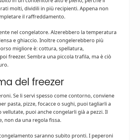
bito in un contenitore alto e pieno, perché il
ati molti, dividili in più recipienti. Appena non
completare il raffreddamento.
ente nel congelatore. Alzerebbero la temperatura
ensa e ghiaccio. Inoltre congelerebbero più
orso migliore è: cottura, spellatura,
poi freezer. Sembra una piccola trafila, ma è ciò
uro.
ma del freezer
eroni. Se li servi spesso come contorno, conviene
i per pasta, pizze, focacce o sughi, puoi tagliarli a
vellutate, puoi anche congelarli già a pezzi. Il
e, non da una regola fissa.
o scongelamento saranno subito pronti. I peperoni