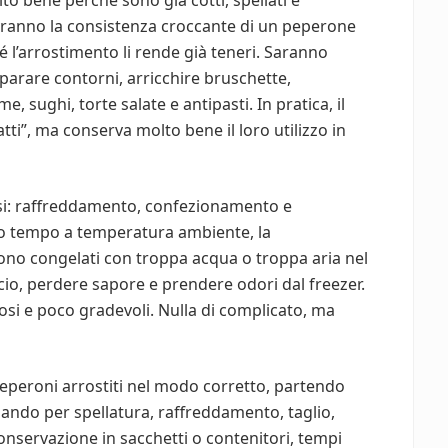
to bene perché sono già cotti, spellati e
ranno la consistenza croccante di un peperone
l’arrostimento li rende già teneri. Saranno
eparare contorni, arricchire bruschette,
sughi, torte salate e antipasti. In pratica, il
i”, ma conserva molto bene il loro utilizzo in
asi: raffreddamento, confezionamento e
o tempo a temperatura ambiente, la
no congelati con troppa acqua o troppa aria nel
cio, perdere sapore e prendere odori dal freezer.
si e poco gradevoli. Nulla di complicato, ma
peroni arrostiti nel modo corretto, partendo
ssando per spellatura, raffreddamento, taglio,
servazione in sacchetti o contenitori, tempi