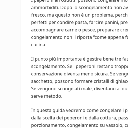
I peperoni arrostiti si possono congelare mol
ammorbiditi. Dopo lo scongelamento non av
fresco, ma questo non è un problema, perché 
perfetti per condire pasta, farcire panini, pr
accompagnare carne o pesce, preparare creme, 
congelamento non li riporta “come appena fatt
cucina.
Il punto più importante è gestire bene tre f
scongelamento. Se i peperoni restano tropp
conservazione diventa meno sicura. Se vengo
sacchetto, possono formare cristalli di ghiac
Se vengono scongelati male, diventano acquo
serve metodo.
In questa guida vedremo come congelare i pe
dalla scelta dei peperoni e dalla cottura, pa
porzionamento, congelamento su vassoio, con