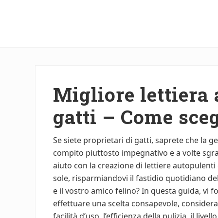
Menu
Skip
Skip
to
to
main
primary
content
sidebar
Migliore lettiera
gatti – Come sceg
Se siete proprietari di gatti, saprete che la 
compito piuttosto impegnativo e a volte sgra
aiuto con la creazione di lettiere autopulent
sole, risparmiandovi il fastidio quotidiano de
e il vostro amico felino? In questa guida, vi 
effettuare una scelta consapevole, consideran
facilità d’uso, l’efficienza della pulizia, il liv