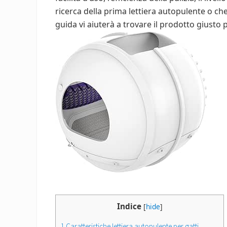
ricerca della prima lettiera autopulente o ch
guida vi aiuterà a trovare il prodotto giusto 
Indice
[
hide
]
1
Caratteristiche lettiera autopulente per gatti