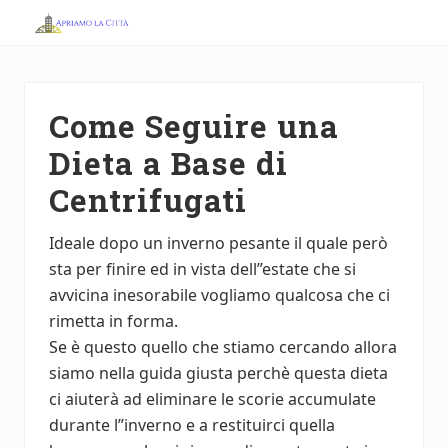
Menu
Skip
Skip
to
to
Apriamo
main
primary
la
Città
content
sidebar
Come Seguire una
Dieta a Base di
Centrifugati
Ideale dopo un inverno pesante il quale però
sta per finire ed in vista dell”estate che si
avvicina inesorabile vogliamo qualcosa che ci
rimetta in forma.
Se è questo quello che stiamo cercando allora
siamo nella guida giusta perchè questa dieta
ci aiuterà ad eliminare le scorie accumulate
durante l”inverno e a restituirci quella