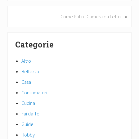
e
v
»
N
Come Pulire Camera da Letto
i
e
o
x
u
Primary
t
s
Categorie
P
Sidebar
P
o
o
s
Altro
s
t
t
Bellezza
:
:
Casa
Consumatori
Cucina
Fai da Te
Guide
Hobby