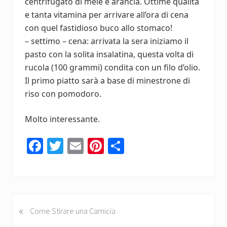
centrifugato di mele e arancia. Ottime qualità
e tanta vitamina per arrivare all’ora di cena
con quel fastidioso buco allo stomaco!
– settimo – cena: arrivata la sera iniziamo il
pasto con la solita insalatina, questa volta di
rucola (100 grammi) condita con un filo d’olio.
Il primo piatto sarà a base di minestrone di
riso con pomodoro.
Molto interessante.
Fa
T
E
Pi
C
ce
wi
m
nt
o
b
tt
ail
er
n
o
er
es
di
ok
t
vi
«
P
Come Stirare una Camicia
r
di