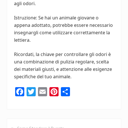
agli odori.
Istruzione: Se hai un animale giovane o
appena adottato, potrebbe essere necessario
insegnargli come utilizzare correttamente la
lettiera.
Ricordati, la chiave per controllare gli odori è
una combinazione di pulizia regolare, scelta
dei materiali giusti, e attenzione alle esigenze
specifiche del tuo animale.
Fa
T
E
Pi
C
ce
wi
m
nt
o
b
tt
ail
er
n
o
er
es
di
«
P