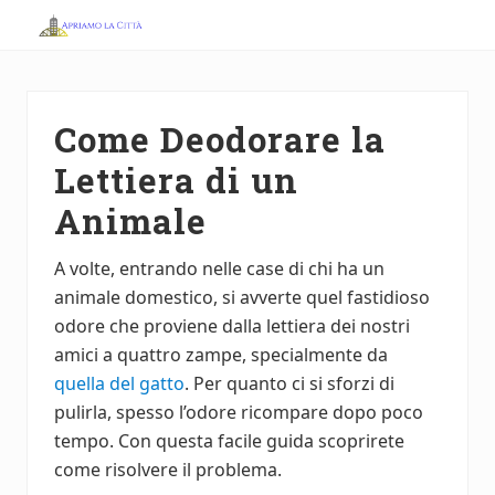
Menu
Skip
Skip
to
to
Apriamo
main
primary
la
Città
content
sidebar
Come Deodorare la
Lettiera di un
Animale
A volte, entrando nelle case di chi ha un
animale domestico, si avverte quel fastidioso
odore che proviene dalla lettiera dei nostri
amici a quattro zampe, specialmente da
quella del gatto
. Per quanto ci si sforzi di
pulirla, spesso l’odore ricompare dopo poco
tempo. Con questa facile guida scoprirete
come risolvere il problema.