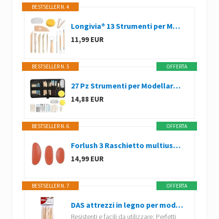
BESTSELLER N. 4
Longivia® 13 Strumenti per Modellare Argilla Professionali in Legno di Faggio, Sculpture Tools Set, Attrezzi per Modellazione di Das e Ceramica, Stecche di Legno e Mirette per Argilla – Kit Utensili
11,99 EUR
BESTSELLER N. 5
OFFERTA
27 Pz Strumenti per Modellare Argilla, Kit Attrezzi da Lavoro,Modellismo
14,88 EUR
BESTSELLER N. 6
OFFERTA
Forlush 3 Raschietto multiuso in silicone, a costole in ceramica, in gomma morbida, per intaglio in ceramica, modellazione in ceramica
14,99 EUR
BESTSELLER N. 7
OFFERTA
DAS attrezzi in legno per modellaggio
Resistenti e facili da utilizzare; Perfetti