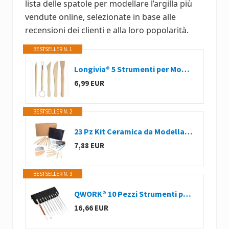
lista delle spatole per modellare l’argilla più
vendute online, selezionate in base alle
recensioni dei clienti e alla loro popolarità.
BESTSELLER N. 1
Longivia® 5 Strumenti per Modellare Argilla Professionali in Legno di Faggio, Sculpture Tools Set, Attrezzi per Modellazione di Das e Ceramica, Stecche di Legno e Mirette per Argilla – Kit 5 Utensili
6,99 EUR
BESTSELLER N. 2
23 Pz Kit Ceramica da Modellare, Kit Argilla Attrezzi Scultura
7,88 EUR
BESTSELLER N. 3
QWORK® 10 Pezzi Strumenti per intagliare la Cera, a Doppia estremità, in Acciaio Inossidabile, per Cera scolpire, intagliare la Ceramica
16,66 EUR