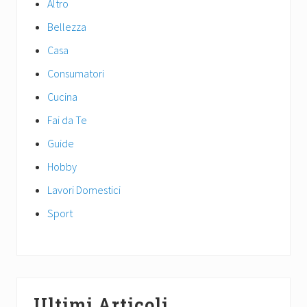
Altro
t
t
:
:
Bellezza
Casa
Consumatori
Cucina
Fai da Te
Guide
Hobby
Lavori Domestici
Sport
Ultimi Articoli