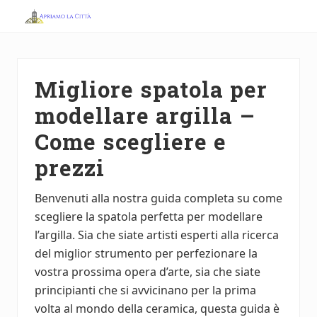
Menu
Skip
Skip
to
to
Apriamo
main
primary
la
Città
content
sidebar
Migliore spatola per
modellare argilla –
Come scegliere e
prezzi
Benvenuti alla nostra guida completa su come
scegliere la spatola perfetta per modellare
l’argilla. Sia che siate artisti esperti alla ricerca
del miglior strumento per perfezionare la
vostra prossima opera d’arte, sia che siate
principianti che si avvicinano per la prima
volta al mondo della ceramica, questa guida è