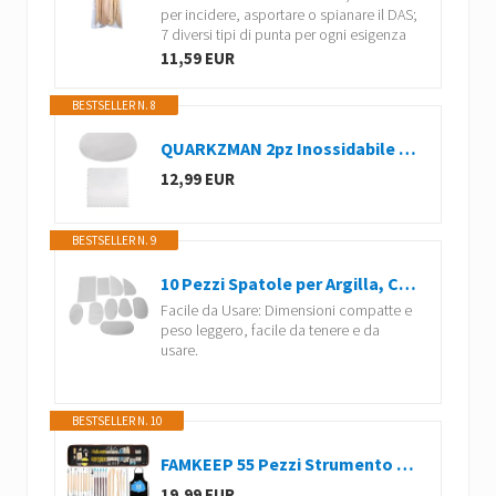
per incidere, asportare o spianare il DAS;
7 diversi tipi di punta per ogni esigenza
11,59 EUR
BESTSELLER N. 8
QUARKZMAN 2pz Inossidabile Acciaio Argilla Raschietto Set Ceramica Metallo Seghettato Argilla Seghettato Argilla Taglia Scultura Ceramica per Ceramica Strumenti Raschietto Artigianato
12,99 EUR
BESTSELLER N. 9
10 Pezzi Spatole per Argilla, Ceramica Spatola di Acciaio Inossidabile Strumenti in Argilla polimerica Strumenti per Ceramica Artigianale Scolpire la Modellazione
Facile da Usare: Dimensioni compatte e
peso leggero, facile da tenere e da
usare.
BESTSELLER N. 10
FAMKEEP 55 Pezzi Strumento per Modellare l’Argilla,Strumenti Argilla,Attrezzi Ceramica,Sculpting Tool con Sacchetto di Stoccaggio,Kit per Modellazione, per Scultura in Argilla Utensili Ceramiche
19,99 EUR