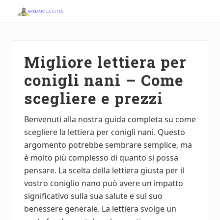
Menu
Skip
Skip
to
to
Apriamo
main
primary
la
Città
content
sidebar
Migliore lettiera per
conigli nani – Come
scegliere e prezzi
Benvenuti alla nostra guida completa su come
scegliere la lettiera per conigli nani. Questo
argomento potrebbe sembrare semplice, ma
è molto più complesso di quanto si possa
pensare. La scelta della lettiera giusta per il
vostro coniglio nano può avere un impatto
significativo sulla sua salute e sul suo
benessere generale. La lettiera svolge un