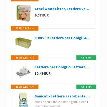
Croci Wood Litter, Lettiera vegetale per roditori a base di trucioli di abete, formato - 4Kg, naturale e compostabile super assorbente, antiodore
9,57 EUR
BESTSELLER N. 4
LOVIVER Lettiera per Conigli 40 X 22,5 X 17 Cm, Toilette per Animali Domestici con Un Vassoio Rimovibile, Vassoio per Lettiera Ad Angolo per Coni, Topi, Ratti, Cincillà, Porcellini D'india, Verde
BESTSELLER N. 5
OFFERTA
Lettiera per Coniglio Lettiera con Griglia Vassoio,Vasino per L'addestramento per Piccoli Animali,Furetto,Conigli (Bianco, S)
10,49 EUR
BESTSELLER N. 6
OFFERTA
Sanicat - Lettiera assorbente multipet in cellulosa riciclata | Assorbimento superiore e controllo degli odori | Prodotto ecologico e biodegradabile | Formato 10 L
Morbida su tutte le zampe gatti, piccoli
mammiferi e uccelli.