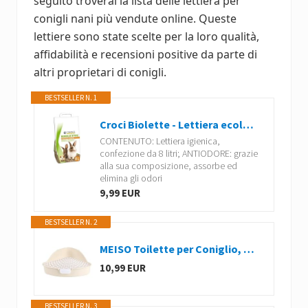
seguito troverai la lista delle lettiera per
conigli nani più vendute online. Queste
lettiere sono state scelte per la loro qualità,
affidabilità e recensioni positive da parte di
altri proprietari di conigli.
BESTSELLER N. 1
Croci Biolette - Lettiera ecologica 8 litri, lettiera pellet, naturale e biologica, per conigli roditori uccelli e piccoli mammiferi, antiodore
CONTENUTO: Lettiera igienica,
confezione da 8 litri; ANTIODORE: grazie
alla sua composizione, assorbe ed
elimina gli odori
9,99 EUR
BESTSELLER N. 2
MEISO Toilette per Coniglio, Toilette per Animali Domestici, Vasino Addestrativo per Criceti, Toilette per Animali di Piccola Taglia di Triangolo per Coniglietti, Cincillà, Cavia (Bianco)
10,99 EUR
BESTSELLER N. 3