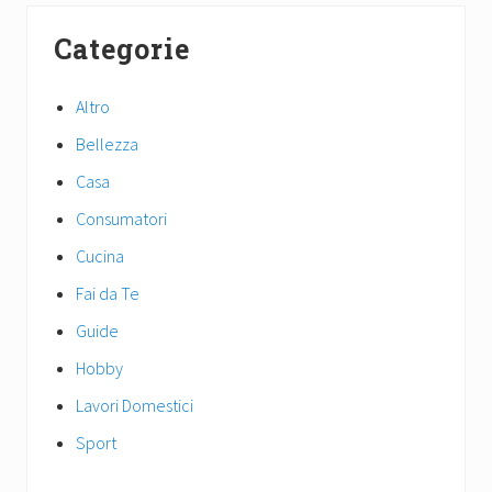
t
Primary
s
P
Categorie
P
Sidebar
o
o
s
s
Altro
t
t
:
Bellezza
:
Casa
Consumatori
Cucina
Fai da Te
Guide
Hobby
Lavori Domestici
Sport