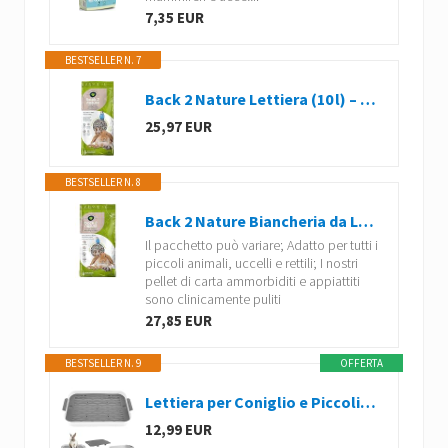
7,35 EUR
BESTSELLER N. 7
Back 2 Nature Lettiera (10 l) – 99% carta riciclata
25,97 EUR
BESTSELLER N. 8
Back 2 Nature Biancheria da Letto per Animali - 30 L
Il pacchetto può variare; Adatto per tutti i
piccoli animali, uccelli e rettili; I nostri
pellet di carta ammorbiditi e appiattiti
sono clinicamente puliti
27,85 EUR
BESTSELLER N. 9
OFFERTA
Lettiera per Coniglio e Piccoli Animali - Vasino, Cassetta, Toilette Con Filtro per la Pulizia (Grigio)
12,99 EUR