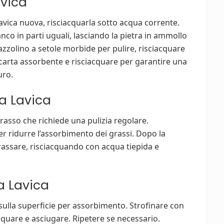
avica
lavica nuova, risciacquarla sotto acqua corrente.
co in parti uguali, lasciando la pietra in ammollo
zzolino a setole morbide per pulire, risciacquare
n carta assorbente e risciacquare per garantire una
uro.
ra Lavica
rasso che richiede una pulizia regolare.
er ridurre l’assorbimento dei grassi. Dopo la
grassare, risciacquando con acqua tiepida e
ra Lavica
 sulla superficie per assorbimento. Strofinare con
quare e asciugare. Ripetere se necessario.