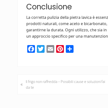
Conclusione
La corretta pulizia della pietra lavica è essen
prodotti naturali, come aceto e bicarbonato
garantirne la durata. Ogni utilizzo, che sia i
un approccio specifico per una manutenzione
Fa
T
E
Pi
C
ce
wi
m
nt
o
b
tt
ail
er
n
o
er
es
di
ok
t
vi
P
Il frigo non raffredda – Possibili cause e soluzioni fai
«
di
r
da te
e
v
i