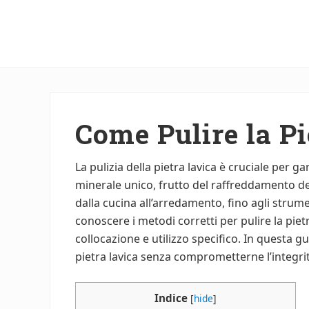
Menu
Skip
Skip
to
to
main
primary
content
sidebar
Come Pulire la Pi
La pulizia della pietra lavica è cruciale per 
minerale unico, frutto del raffreddamento del
dalla cucina all’arredamento, fino agli stru
conoscere i metodi corretti per pulire la pie
collocazione e utilizzo specifico. In questa g
pietra lavica senza comprometterne l’integrit
Indice
[
hide
]