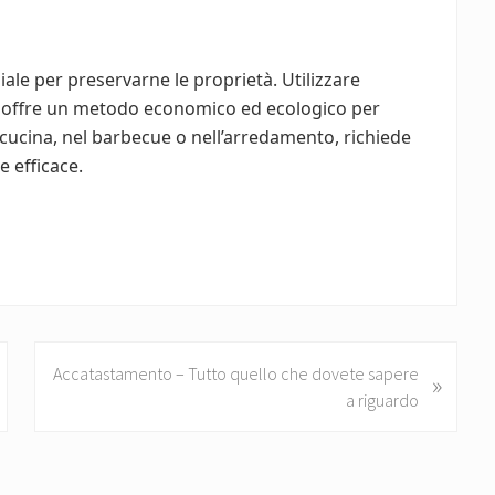
ziale per preservarne le proprietà. Utilizzare
, offre un metodo economico ed ecologico per
n cucina, nel barbecue o nell’arredamento, richiede
 efficace.
N
Accatastamento – Tutto quello che dovete sapere
»
e
a riguardo
x
t
P